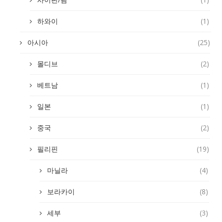
하와이
(1)
아시아
(25)
몰디브
(2)
베트남
(1)
일본
(1)
중국
(2)
필리핀
(19)
마닐라
(4)
보라카이
(8)
세부
(3)