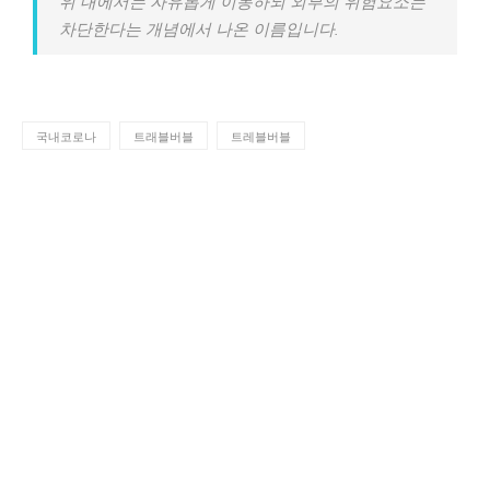
위 내에서는 자유롭게 이동하되 외부의 위험요소는
차단한다는 개념에서 나온 이름입니다.
국내코로나
트래블버블
트레블버블