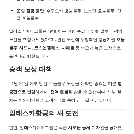
운항 잠정 중단:
후쿠오카-호놀룰루, 보스턴-호놀룰루, 인
천-호놀룰루
알래스카에어그룹은 “변화하는 여행 수요에 맞춰 일부 태평양
노선을 조정하게 됐다”며, 인천 노선에 투입되던 항공기를
호놀
룰루-시드니, 로스앤젤레스, 시애틀
등 수요가 높은 노선으로
돌린다고 밝혔습니다.
승객 보상 대책
11월 21일 이후 인천-호놀룰루 노선을 예약한 승객은
다른 항
공편으로 변경
하거나,
전액 환불
을 받을 수 있습니다. 세부 절
차는 하와이안항공 고객센터를 통해 안내될 예정입니다.
알래스카항공의 새 도전
한편, 알래스카에어그룹은 최근
새로운 동체 디자인
을 공개했