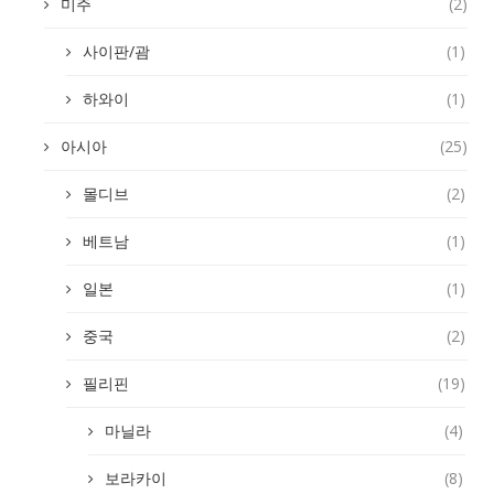
미주
(2)
사이판/괌
(1)
하와이
(1)
아시아
(25)
몰디브
(2)
베트남
(1)
일본
(1)
중국
(2)
필리핀
(19)
마닐라
(4)
보라카이
(8)