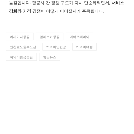
늘길입니다. 항공사 간 경쟁 구도가 다시 단순화되면서,
서비스
강화와 가격 경쟁
이 어떻게 이어질지가 주목됩니다.
아시아나항공
알래스카항공
에어프레미아
인천호노룰루노선
하와이안한공
하와이여행
하와이항공중단
항공뉴스