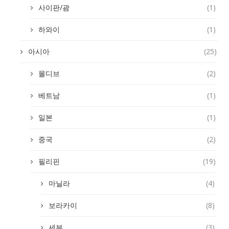
사이판/괌
(1)
하와이
(1)
아시아
(25)
몰디브
(2)
베트남
(1)
일본
(1)
중국
(2)
필리핀
(19)
마닐라
(4)
보라카이
(8)
세부
(3)