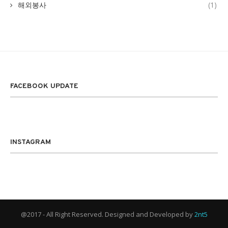
해외봉사
(1)
FACEBOOK UPDATE
INSTAGRAM
@2017 - All Right Reserved. Designed and Developed by
2nt5