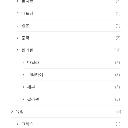
몰디브
(2)
베트남
(1)
일본
(1)
중국
(2)
필리핀
(19)
마닐라
(4)
보라카이
(8)
세부
(3)
팔라완
(3)
유럽
(3)
그리스
(1)