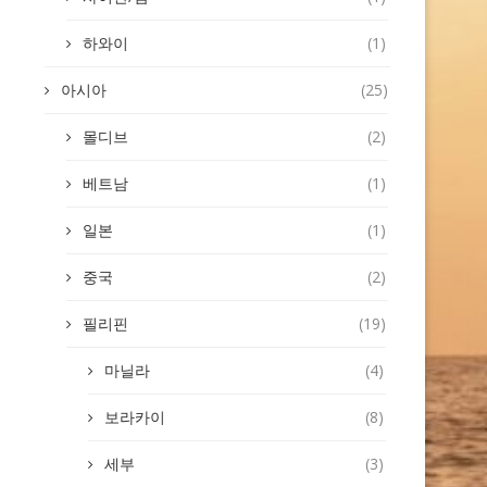
하와이
(1)
아시아
(25)
몰디브
(2)
베트남
(1)
일본
(1)
중국
(2)
필리핀
(19)
마닐라
(4)
보라카이
(8)
세부
(3)