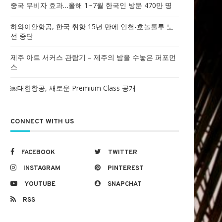
중국 무비자 효과…올해 1~7월 한국인 방문 470만 명
하와이안항공, 한국 취항 15년 만에 인천-호놀룰루 노
선 중단
제주 아트 서커스 관람기 – 제주의 밤을 수놓은 퍼포먼
스
￼대한항공, 새로운 Premium Class 공개
CONNECT WITH US
FACEBOOK
TWITTER
INSTAGRAM
PINTEREST
YOUTUBE
SNAPCHAT
RSS