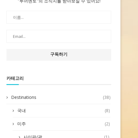
"투어멘토"의 소식지를 받아보실 수 있어요!
카테고리
Destinations
(38)
국내
(8)
미주
(2)
사이판/괌
(1)