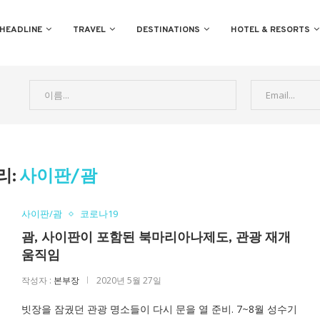
HEADLINE
TRAVEL
DESTINATIONS
HOTEL & RESORTS
리:
사이판/괌
사이판/괌
코로나19
괌, 사이판이 포함된 북마리아나제도, 관광 재개
움직임
작성자 :
본부장
2020년 5월 27일
빗장을 잠궜던 관광 명소들이 다시 문을 열 준비. 7~8월 성수기